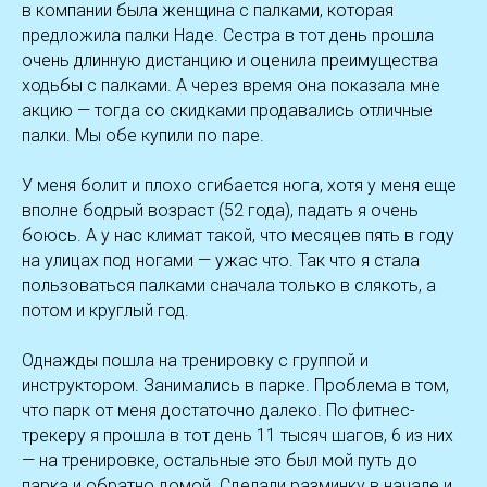
в компании была женщина с палками, которая
предложила палки Наде. Сестра в тот день прошла
очень длинную дистанцию и оценила преимущества
ходьбы с палками. А через время она показала мне
акцию — тогда со скидками продавались отличные
палки. Мы обе купили по паре.
У меня болит и плохо сгибается нога, хотя у меня еще
вполне бодрый возраст (52 года), падать я очень
боюсь. А у нас климат такой, что месяцев пять в году
на улицах под ногами — ужас что. Так что я стала
пользоваться палками сначала только в слякоть, а
потом и круглый год.
Однажды пошла на тренировку с группой и
инструктором. Занимались в парке. Проблема в том,
что парк от меня достаточно далеко. По фитнес-
трекеру я прошла в тот день 11 тысяч шагов, 6 из них
— на тренировке, остальные это был мой путь до
парка и обратно домой. Сделали разминку в начале и